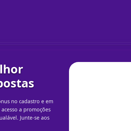
lhor
postas
ônus no cadastro e em
m acesso a promoções
ualável. Junte-se aos