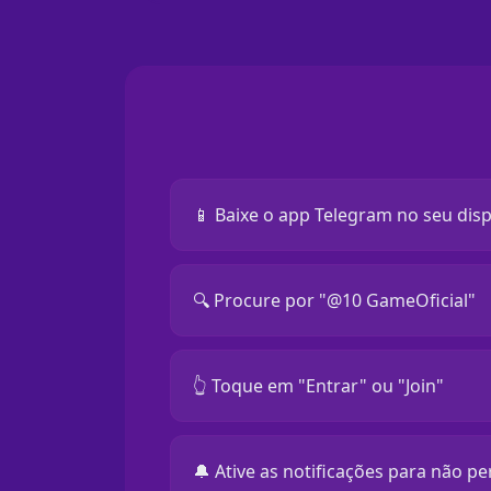
📱 Baixe o app Telegram no seu disp
🔍 Procure por "@10 GameOficial"
👆 Toque em "Entrar" ou "Join"
🔔 Ative as notificações para não p