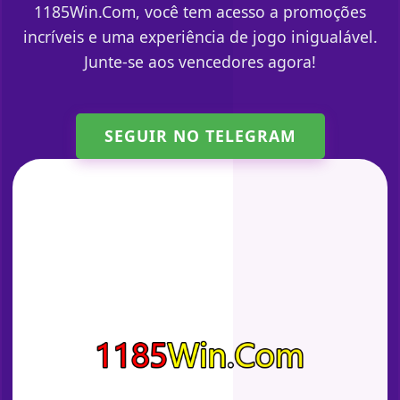
1185Win.Com, você tem acesso a promoções
incríveis e uma experiência de jogo inigualável.
Junte-se aos vencedores agora!
SEGUIR NO TELEGRAM