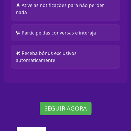
🔔 Ative as notificações para não perder
nada
💬 Participe das conversas e interaja
🎁 Receba bônus exclusivos
automaticamente
SEGUIR AGORA