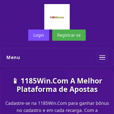
Login
Registrar-se
Menu
📱 1185Win.Com A Melhor
Plataforma de Apostas
Cadastre-se na 1185Win.Com para ganhar bônus
no cadastro e em cada recarga. Com a