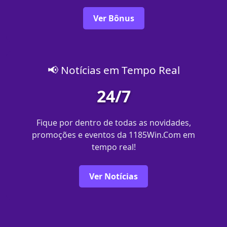
Ver Bônus
📢 Notícias em Tempo Real
24/7
Fique por dentro de todas as novidades,
promoções e eventos da 1185Win.Com em
tempo real!
Ver Notícias