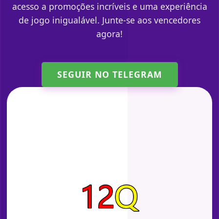
acesso a promoções incríveis e uma experiência
de jogo inigualável. Junte-se aos vencedores
agora!
SEGUIR NO TELEGRAM