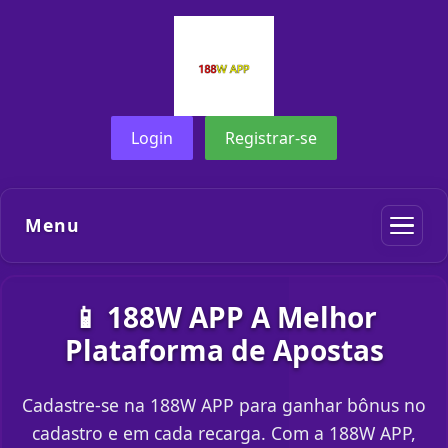
Login
Registrar-se
Menu
📱 188W APP A Melhor
Plataforma de Apostas
Cadastre-se na 188W APP para ganhar bônus no
cadastro e em cada recarga. Com a 188W APP,