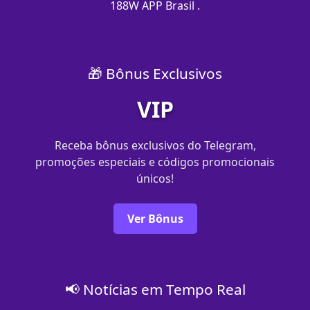
188W APP Brasil .
🎁 Bônus Exclusivos
VIP
Receba bônus exclusivos do Telegram,
promoções especiais e códigos promocionais
únicos!
Ver Bônus
📢 Notícias em Tempo Real