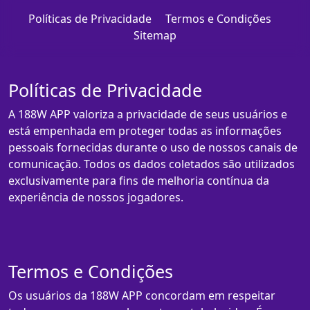
Políticas de Privacidade
Termos e Condições
Sitemap
Políticas de Privacidade
A 188W APP valoriza a privacidade de seus usuários e
está empenhada em proteger todas as informações
pessoais fornecidas durante o uso de nossos canais de
comunicação. Todos os dados coletados são utilizados
exclusivamente para fins de melhoria contínua da
experiência de nossos jogadores.
Termos e Condições
Os usuários da 188W APP concordam em respeitar