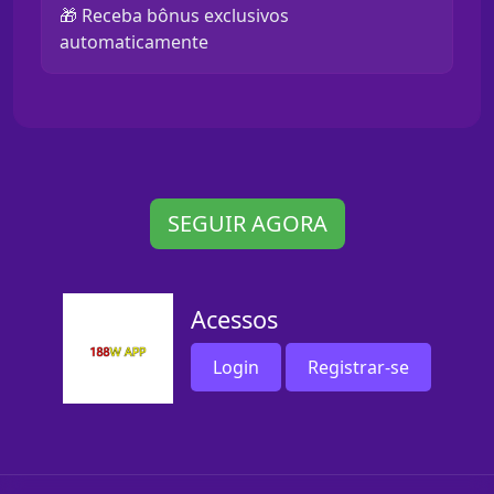
🎁 Receba bônus exclusivos
automaticamente
SEGUIR AGORA
Acessos
Login
Registrar-se