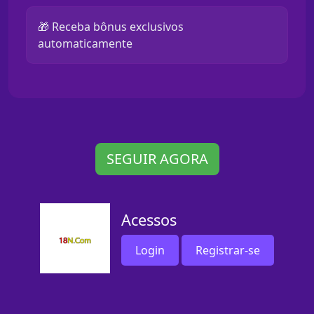
🎁 Receba bônus exclusivos
automaticamente
SEGUIR AGORA
Acessos
Login
Registrar-se