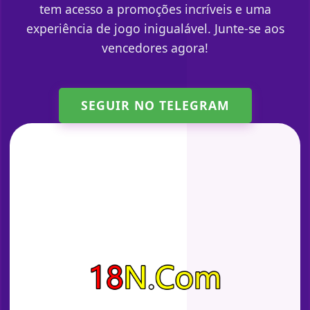
tem acesso a promoções incríveis e uma
experiência de jogo inigualável. Junte-se aos
vencedores agora!
SEGUIR NO TELEGRAM