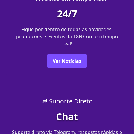
24/7
Fique por dentro de todas as novidades,
promoções e eventos da 18N.Com em tempo
real!
Ver Notícias
💬 Suporte Direto
Chat
Suporte direto via Telegram, respostas rápidas e