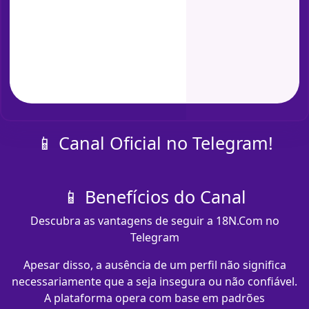
📱 Canal Oficial no Telegram!
📱 Benefícios do Canal
Descubra as vantagens de seguir a 18N.Com no
Telegram
Apesar disso, a ausência de um perfil não significa
necessariamente que a seja insegura ou não confiável.
A plataforma opera com base em padrões