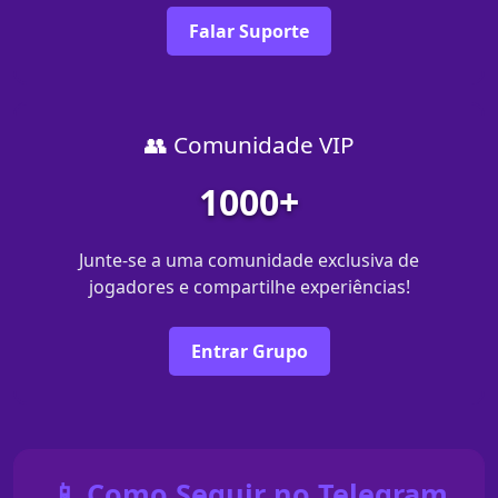
Falar Suporte
👥 Comunidade VIP
1000+
Junte-se a uma comunidade exclusiva de
jogadores e compartilhe experiências!
Entrar Grupo
📱 Como Seguir no Telegram