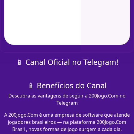
📱 Canal Oficial no Telegram!
📱 Benefícios do Canal
Descubra as vantagens de seguir a 200Jogo.Com no
Telegram
A 200Jogo.Com é uma empresa de software que atende
jogadores brasileiros — na plataforma 200Jogo.Com
Brasil , novas formas de jogo surgem a cada dia.