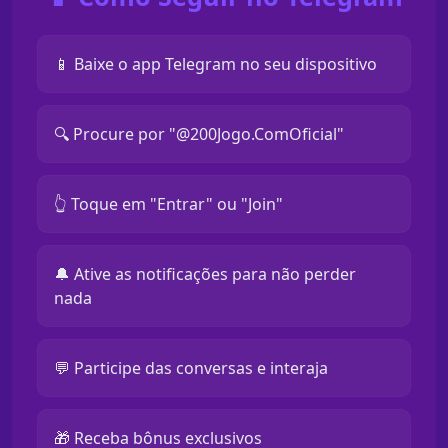
📱 Baixe o app Telegram no seu dispositivo
🔍 Procure por "@200Jogo.ComOficial"
👆 Toque em "Entrar" ou "Join"
🔔 Ative as notificações para não perder
nada
💬 Participe das conversas e interaja
🎁 Receba bônus exclusivos