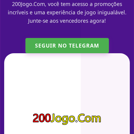
200Jogo.Com, você tem acesso a promoções
incríveis e uma experiência de jogo inigualável.
Junte-se aos vencedores agora!
SEGUIR NO TELEGRAM