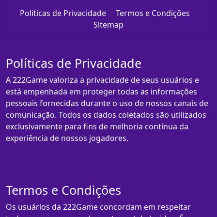
Políticas de Privacidade
Termos e Condições
Sitemap
Políticas de Privacidade
A 222Game valoriza a privacidade de seus usuários e
está empenhada em proteger todas as informações
pessoais fornecidas durante o uso de nossos canais de
comunicação. Todos os dados coletados são utilizados
exclusivamente para fins de melhoria contínua da
experiência de nossos jogadores.
Termos e Condições
Os usuários da 222Game concordam em respeitar