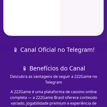
📱 Canal Oficial no Telegram!
📱 Benefícios do Canal
Descubra as vantagens de seguir a 222Game no
Telegram
A 222Game é uma plataforma de cassino online
completa — a 222Game Brasil oferece conteúdo
variado, jogabilidade premium e experiência de