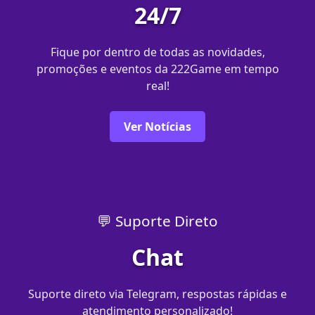
24/7
Fique por dentro de todas as novidades,
promoções e eventos da 222Game em tempo
real!
Ver Notícias
💬 Suporte Direto
Chat
Suporte direto via Telegram, respostas rápidas e
atendimento personalizado!