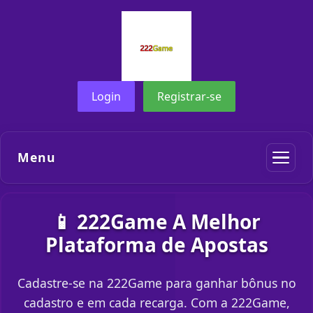
Login
Registrar-se
Menu
📱 222Game A Melhor
Plataforma de Apostas
Cadastre-se na 222Game para ganhar bônus no
cadastro e em cada recarga. Com a 222Game,