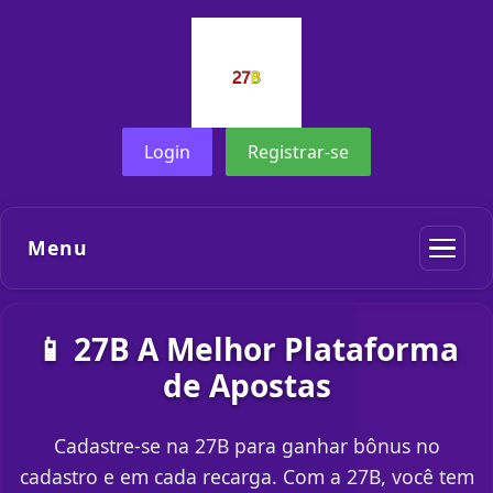
Login
Registrar-se
Menu
📱 27B A Melhor Plataforma
de Apostas
Cadastre-se na 27B para ganhar bônus no
cadastro e em cada recarga. Com a 27B, você tem