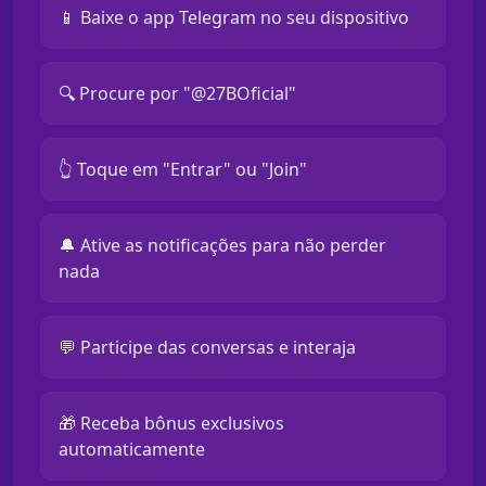
📱 Baixe o app Telegram no seu dispositivo
🔍 Procure por "@27BOficial"
👆 Toque em "Entrar" ou "Join"
🔔 Ative as notificações para não perder
nada
💬 Participe das conversas e interaja
🎁 Receba bônus exclusivos
automaticamente