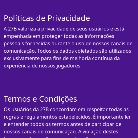
Políticas de Privacidade
A 27B valoriza a privacidade de seus usuários e está
empenhada em proteger todas as informações
pessoais fornecidas durante o uso de nossos canais de
comunicação. Todos os dados coletados são utilizados
exclusivamente para fins de melhoria contínua da
experiência de nossos jogadores.
Termos e Condições
Os usuários da 27B concordam em respeitar todas as
regras e regulamentos estabelecidos. É importante ler
e entender todos os termos antes de participar de
nossos canais de comunicação. A violação destes