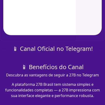
📱 Canal Oficial no Telegram!
📱 Benefícios do Canal
Descubra as vantagens de seguir a 27B no Telegram
A plataforma 27B Brasil tem sistema simples e
funcionalidades completas — a 27B impressiona com
sua interface elegante e performance robusta.