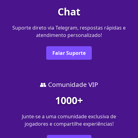
Chat
Suporte direto via Telegram, respostas rápidas e
atendimento personalizado!
Falar Suporte
👥 Comunidade VIP
1000+
Junte-se a uma comunidade exclusiva de
jogadores e compartilhe experiências!