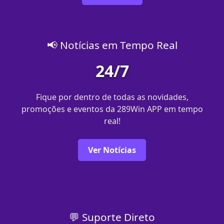
📢 Notícias em Tempo Real
24/7
Fique por dentro de todas as novidades,
promoções e eventos da 289Win APP em tempo
real!
Ver Notícias
💬 Suporte Direto