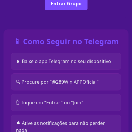
Entrar Grupo
📱 Como Seguir no Telegram
📱 Baixe o app Telegram no seu dispositivo
🔍 Procure por "@289Win APPOficial"
👆 Toque em "Entrar" ou "Join"
🔔 Ative as notificações para não perder
nada