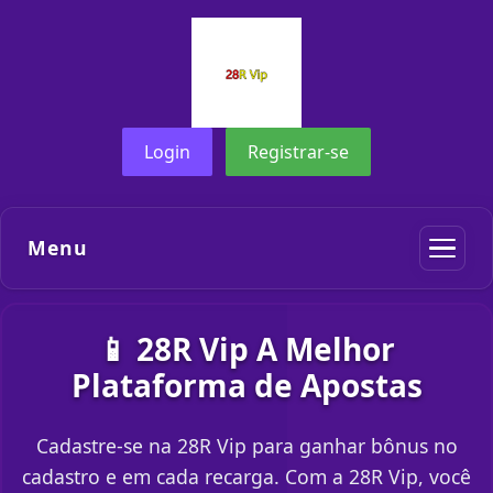
Login
Registrar-se
Menu
📱 28R Vip A Melhor
Plataforma de Apostas
Cadastre-se na 28R Vip para ganhar bônus no
cadastro e em cada recarga. Com a 28R Vip, você