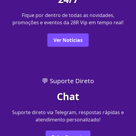
Fique por dentro de todas as novidades,
promoções e eventos da 28R Vip em tempo real!
Ver Notícias
💬 Suporte Direto
Chat
Suporte direto via Telegram, respostas rápidas e
atendimento personalizado!