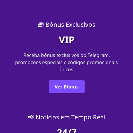
🎁 Bônus Exclusivos
VIP
Receba bônus exclusivos do Telegram,
promoções especiais e códigos promocionais
únicos!
Ver Bônus
📢 Notícias em Tempo Real
24/7