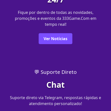
Fique por dentro de todas as novidades,
promoções e eventos da 333Game.Com em
tempo real!
Ver Notícias
💬 Suporte Direto
Chat
Suporte direto via Telegram, respostas rápidas e
atendimento personalizado!