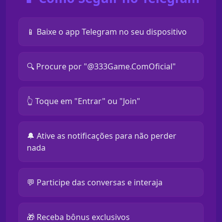
📱 Baixe o app Telegram no seu dispositivo
🔍 Procure por "@333Game.ComOficial"
👆 Toque em "Entrar" ou "Join"
🔔 Ative as notificações para não perder
nada
💬 Participe das conversas e interaja
🎁 Receba bônus exclusivos