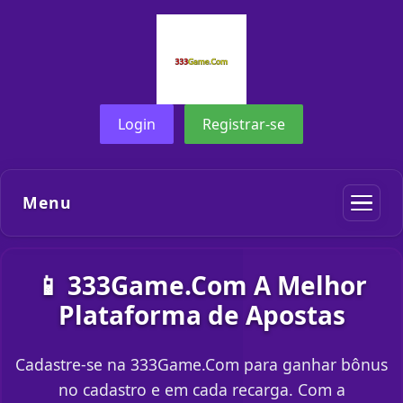
Login
Registrar-se
Menu
📱 333Game.Com A Melhor
Plataforma de Apostas
Cadastre-se na 333Game.Com para ganhar bônus
no cadastro e em cada recarga. Com a