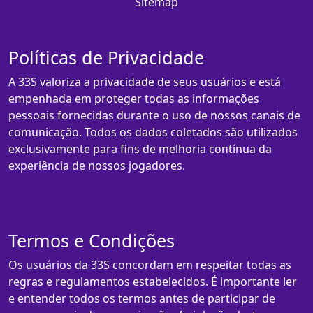
Sitemap
Políticas de Privacidade
A 33S valoriza a privacidade de seus usuários e está
empenhada em proteger todas as informações
pessoais fornecidas durante o uso de nossos canais de
comunicação. Todos os dados coletados são utilizados
exclusivamente para fins de melhoria contínua da
experiência de nossos jogadores.
Termos e Condições
Os usuários da 33S concordam em respeitar todas as
regras e regulamentos estabelecidos. É importante ler
e entender todos os termos antes de participar de