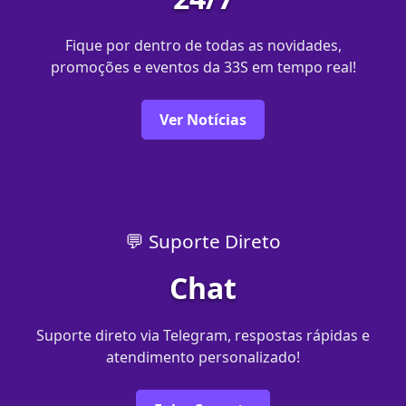
Fique por dentro de todas as novidades,
promoções e eventos da 33S em tempo real!
Ver Notícias
💬 Suporte Direto
Chat
Suporte direto via Telegram, respostas rápidas e
atendimento personalizado!