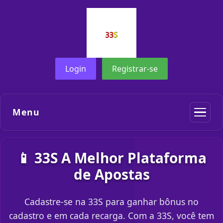
Login
Registrar-se
Menu
📱 33S A Melhor Plataforma
de Apostas
Cadastre-se na 33S para ganhar bônus no
cadastro e em cada recarga. Com a 33S, você tem