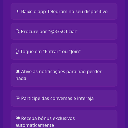
📱 Baixe o app Telegram no seu dispositivo
🔍 Procure por "@33SOficial"
👆 Toque em "Entrar" ou "Join"
🔔 Ative as notificações para não perder
nada
💬 Participe das conversas e interaja
🎁 Receba bônus exclusivos
automaticamente