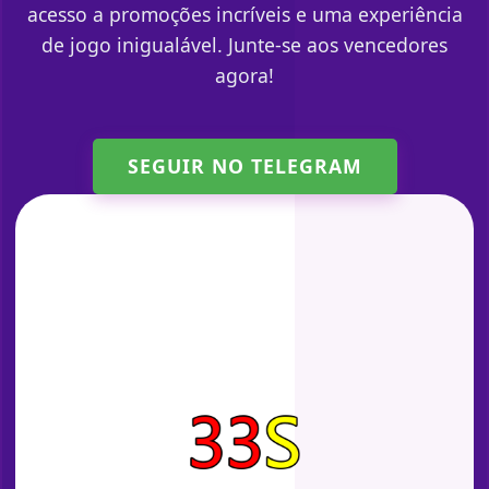
acesso a promoções incríveis e uma experiência
de jogo inigualável. Junte-se aos vencedores
agora!
SEGUIR NO TELEGRAM