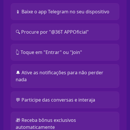
📱 Baixe o app Telegram no seu dispositivo
🔍 Procure por "@36T APPOficial"
👆 Toque em "Entrar" ou "Join"
🔔 Ative as notificações para não perder
nada
💬 Participe das conversas e interaja
🎁 Receba bônus exclusivos
automaticamente