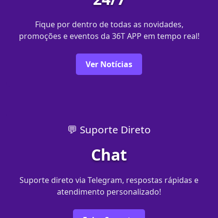
Fique por dentro de todas as novidades,
promoções e eventos da 36T APP em tempo real!
Ver Notícias
💬 Suporte Direto
Chat
Suporte direto via Telegram, respostas rápidas e
atendimento personalizado!