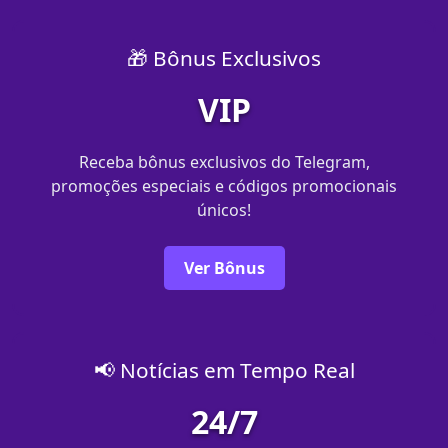
🎁 Bônus Exclusivos
VIP
Receba bônus exclusivos do Telegram,
promoções especiais e códigos promocionais
únicos!
Ver Bônus
📢 Notícias em Tempo Real
24/7