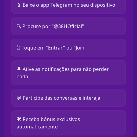
📱 Baixe o app Telegram no seu dispositivo
🔍 Procure por "@38HOficial"
👆 Toque em "Entrar" ou "Join"
🔔 Ative as notificações para não perder
nada
💬 Participe das conversas e interaja
🎁 Receba bônus exclusivos
automaticamente