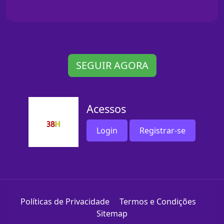
SEGUIR AGORA
Acessos
Login
Registrar-se
Políticas de Privacidade
Termos e Condições
Sitemap