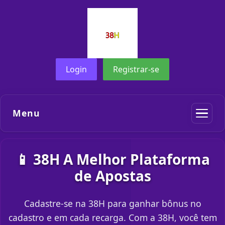
Login
Registrar-se
Menu
📱 38H A Melhor Plataforma
de Apostas
Cadastre-se na 38H para ganhar bônus no
cadastro e em cada recarga. Com a 38H, você tem