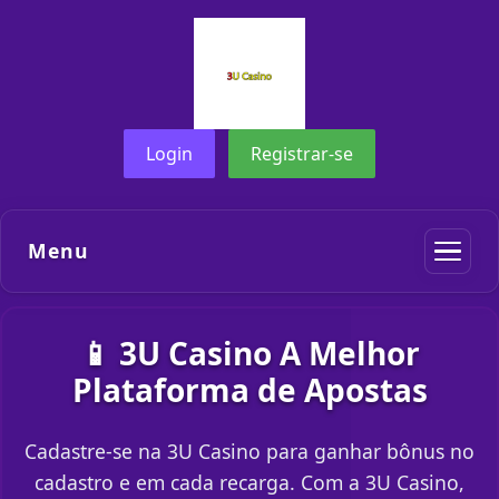
Login
Registrar-se
Menu
📱 3U Casino A Melhor
Plataforma de Apostas
Cadastre-se na 3U Casino para ganhar bônus no
cadastro e em cada recarga. Com a 3U Casino,