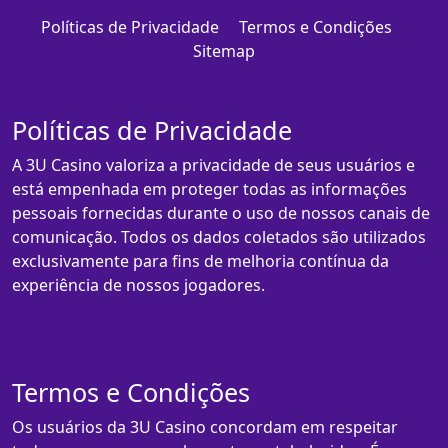
Políticas de Privacidade
Termos e Condições
Sitemap
Políticas de Privacidade
A 3U Casino valoriza a privacidade de seus usuários e
está empenhada em proteger todas as informações
pessoais fornecidas durante o uso de nossos canais de
comunicação. Todos os dados coletados são utilizados
exclusivamente para fins de melhoria contínua da
experiência de nossos jogadores.
Termos e Condições
Os usuários da 3U Casino concordam em respeitar