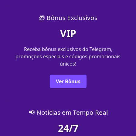
🎁 Bônus Exclusivos
VIP
Receba bônus exclusivos do Telegram,
promoções especiais e códigos promocionais
únicos!
Ver Bônus
📢 Notícias em Tempo Real
24/7