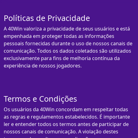
Políticas de Privacidade
A 40Win valoriza a privacidade de seus usuários e está
empenhada em proteger todas as informações
pessoais fornecidas durante o uso de nossos canais de
comunicação. Todos os dados coletados são utilizados
exclusivamente para fins de melhoria contínua da
experiência de nossos jogadores.
Termos e Condições
Os usuários da 40Win concordam em respeitar todas
as regras e regulamentos estabelecidos. É importante
ler e entender todos os termos antes de participar de
nossos canais de comunicação. A violação destes