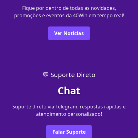
Fique por dentro de todas as novidades,
promoções e eventos da 40Win em tempo real!
Ver Notícias
💬 Suporte Direto
Chat
Suporte direto via Telegram, respostas rápidas e
atendimento personalizado!
Falar Suporte