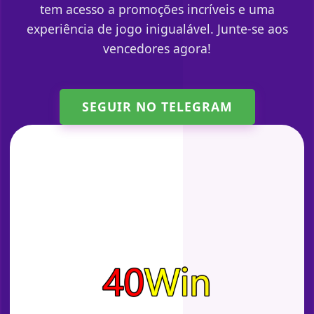
tem acesso a promoções incríveis e uma
experiência de jogo inigualável. Junte-se aos
vencedores agora!
SEGUIR NO TELEGRAM