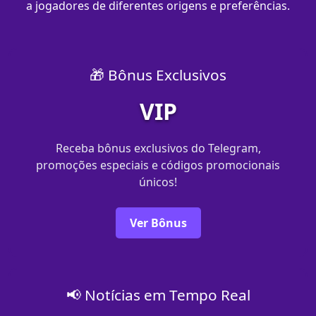
a jogadores de diferentes origens e preferências.
🎁 Bônus Exclusivos
VIP
Receba bônus exclusivos do Telegram,
promoções especiais e códigos promocionais
únicos!
Ver Bônus
📢 Notícias em Tempo Real