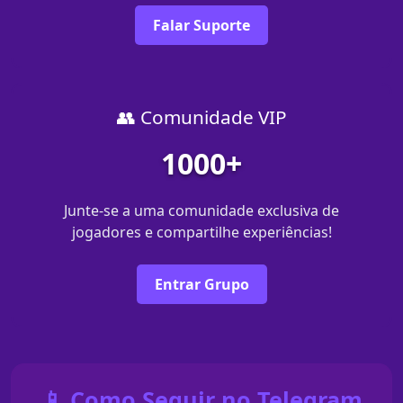
Falar Suporte
👥 Comunidade VIP
1000+
Junte-se a uma comunidade exclusiva de
jogadores e compartilhe experiências!
Entrar Grupo
📱 Como Seguir no Telegram