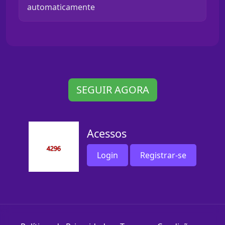
automaticamente
SEGUIR AGORA
Acessos
Login
Registrar-se