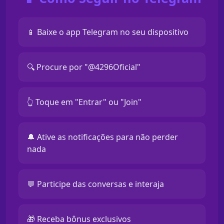
📱 Baixe o app Telegram no seu dispositivo
🔍 Procure por "@4296Oficial"
👆 Toque em "Entrar" ou "Join"
🔔 Ative as notificações para não perder
nada
💬 Participe das conversas e interaja
🎁 Receba bônus exclusivos