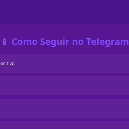
📱 Como Seguir no Telegram
ositivo