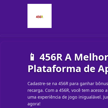
📱 456R A Melho
Plataforma de A
Cadastre-se na 456R para ganhar bônus
recarga. Com a 456R, você tem acesso a
uma experiência de jogo inigualável. J
agora!