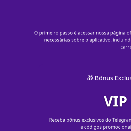
O primeiro passo é acessar nossa página of
necessárias sobre o aplicativo, incluin
carr
🎁 Bônus Exclu
VIP
Receba bônus exclusivos do Telegra
e códigos promocionai