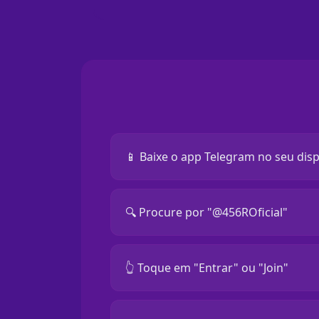
📱 Baixe o app Telegram no seu disp
🔍 Procure por "@456ROficial"
👆 Toque em "Entrar" ou "Join"