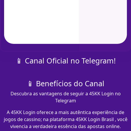
📱 Canal Oficial no Telegram!
📱 Benefícios do Canal
Descubra as vantagens de seguir a 45KK Login no
Telegram
A 45KK Login oferece a mais autêntica experiência de
jogos de cassino; na plataforma 45KK Login Brasil , você
vivencia a verdadeira essência das apostas online.