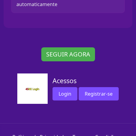
automaticamente
SEGUIR AGORA
Acessos
Login
Registrar-se