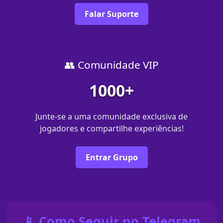
Falar Suporte
👥 Comunidade VIP
1000+
Junte-se a uma comunidade exclusiva de
jogadores e compartilhe experiências!
Entrar Grupo
📱 Como Seguir no Telegram