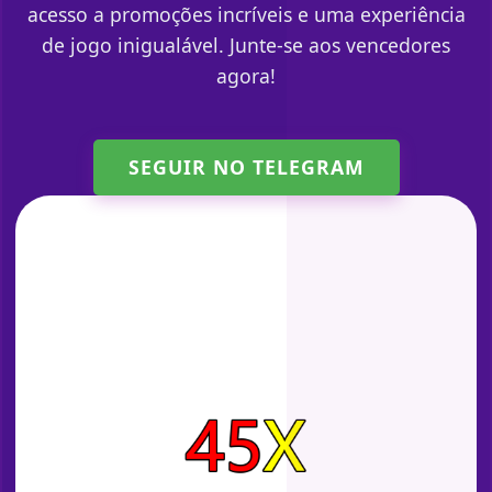
acesso a promoções incríveis e uma experiência
de jogo inigualável. Junte-se aos vencedores
agora!
SEGUIR NO TELEGRAM