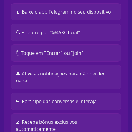
📱 Baixe o app Telegram no seu dispositivo
🔍 Procure por "@45XOficial"
👆 Toque em "Entrar" ou "Join"
🔔 Ative as notificações para não perder
nada
💬 Participe das conversas e interaja
🎁 Receba bônus exclusivos
automaticamente