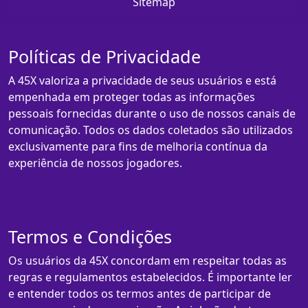
Sitemap
Políticas de Privacidade
A 45X valoriza a privacidade de seus usuários e está
empenhada em proteger todas as informações
pessoais fornecidas durante o uso de nossos canais de
comunicação. Todos os dados coletados são utilizados
exclusivamente para fins de melhoria contínua da
experiência de nossos jogadores.
Termos e Condições
Os usuários da 45X concordam em respeitar todas as
regras e regulamentos estabelecidos. É importante ler
e entender todos os termos antes de participar de