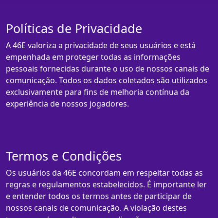
Políticas de Privacidade
A 46E valoriza a privacidade de seus usuários e está
empenhada em proteger todas as informações
pessoais fornecidas durante o uso de nossos canais de
comunicação. Todos os dados coletados são utilizados
exclusivamente para fins de melhoria contínua da
experiência de nossos jogadores.
Termos e Condições
Os usuários da 46E concordam em respeitar todas as
regras e regulamentos estabelecidos. É importante ler
e entender todos os termos antes de participar de
nossos canais de comunicação. A violação destes