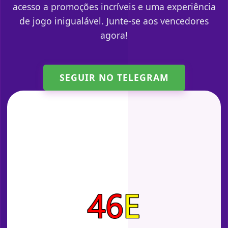
acesso a promoções incríveis e uma experiência
de jogo inigualável. Junte-se aos vencedores
agora!
SEGUIR NO TELEGRAM