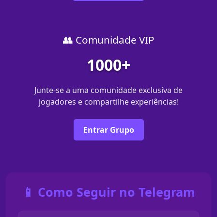
👥 Comunidade VIP
1000+
Junte-se a uma comunidade exclusiva de
jogadores e compartilhe experiências!
Entrar Grupo
📱 Como Seguir no Telegram