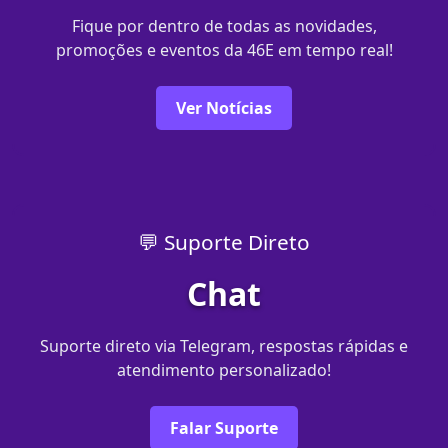
Fique por dentro de todas as novidades,
promoções e eventos da 46E em tempo real!
Ver Notícias
💬 Suporte Direto
Chat
Suporte direto via Telegram, respostas rápidas e
atendimento personalizado!
Falar Suporte