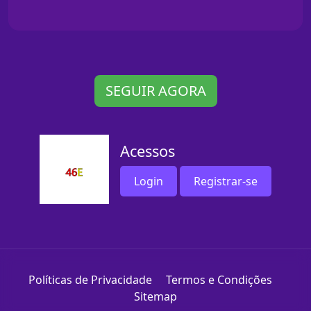
SEGUIR AGORA
Acessos
Login
Registrar-se
Políticas de Privacidade
Termos e Condições
Sitemap