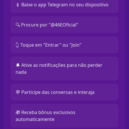
📱 Baixe o app Telegram no seu dispositivo
🔍 Procure por "@46EOficial"
👆 Toque em "Entrar" ou "Join"
🔔 Ative as notificações para não perder
nada
💬 Participe das conversas e interaja
🎁 Receba bônus exclusivos
automaticamente