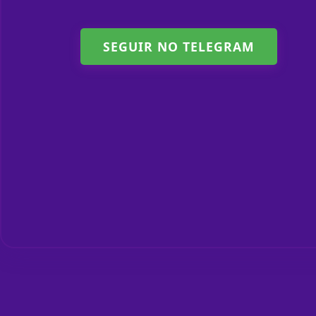
SEGUIR NO TELEGRAM