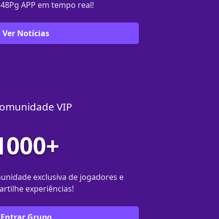
 48Pg APP em tempo real!
Ver Notícias
Comunidade VIP
1000+
unidade exclusiva de jogadores e
rtilhe experiências!
Entrar Grupo