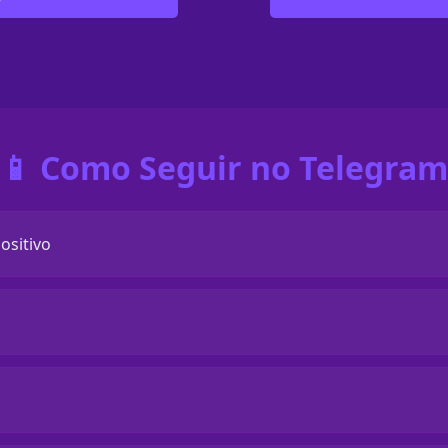
📱 Como Seguir no Telegram
ositivo