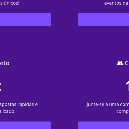
s únicos!
eventos da
reto
👥 
t
espostas rápidas e
Junte-se a uma com
lizado!
compa
e