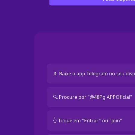
📱 Baixe o app Telegram no seu disp
🔍 Procure por "@48Pg APPOficial"
👆 Toque em "Entrar" ou "Join"