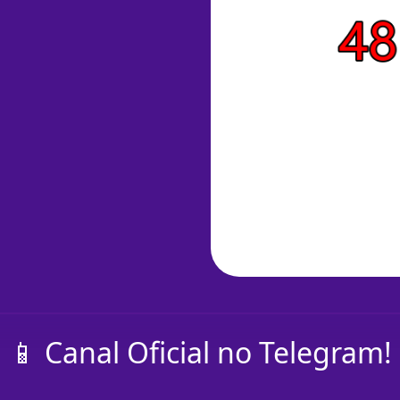
📱 Canal Oficial no Telegram!