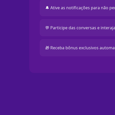
🔔 Ative as notificações para não p
💬 Participe das conversas e interaj
🎁 Receba bônus exclusivos autom