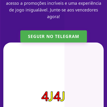
acesso a promoções incríveis e uma experiência
de jogo inigualável. Junte-se aos vencedores
agora!
SEGUIR NO TELEGRAM