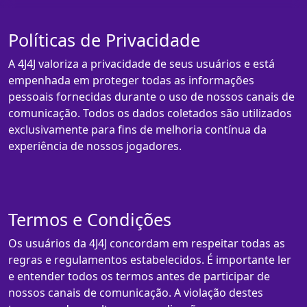
Políticas de Privacidade
A 4J4J valoriza a privacidade de seus usuários e está
empenhada em proteger todas as informações
pessoais fornecidas durante o uso de nossos canais de
comunicação. Todos os dados coletados são utilizados
exclusivamente para fins de melhoria contínua da
experiência de nossos jogadores.
Termos e Condições
Os usuários da 4J4J concordam em respeitar todas as
regras e regulamentos estabelecidos. É importante ler
e entender todos os termos antes de participar de
nossos canais de comunicação. A violação destes