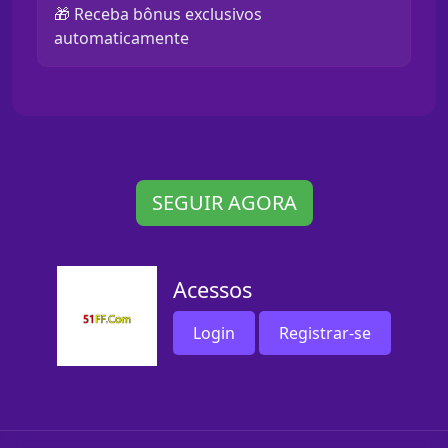
🎁 Receba bônus exclusivos
automaticamente
SEGUIR AGORA
Acessos
Login
Registrar-se