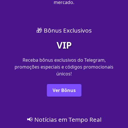
mercado.
🎁 Bônus Exclusivos
VIP
Receba bônus exclusivos do Telegram,
promoções especiais e códigos promocionais
únicos!
Ver Bônus
📢 Notícias em Tempo Real