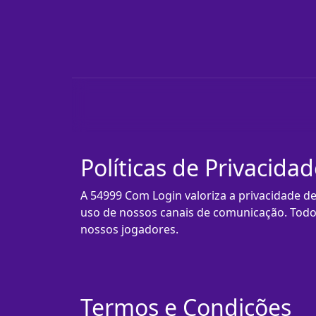
Políticas de Privacida
A 54999 Com Login valoriza a privacidade 
uso de nossos canais de comunicação. Todos
nossos jogadores.
Termos e Condições