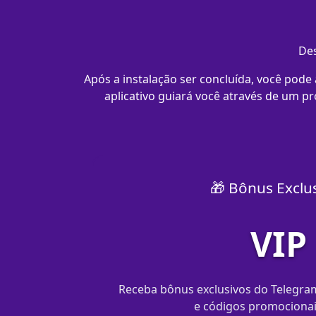
Des
Após a instalação ser concluída, você pode a
aplicativo guiará você através de um pr
🎁 Bônus Exclu
VIP
Receba bônus exclusivos do Telegra
e códigos promocionai