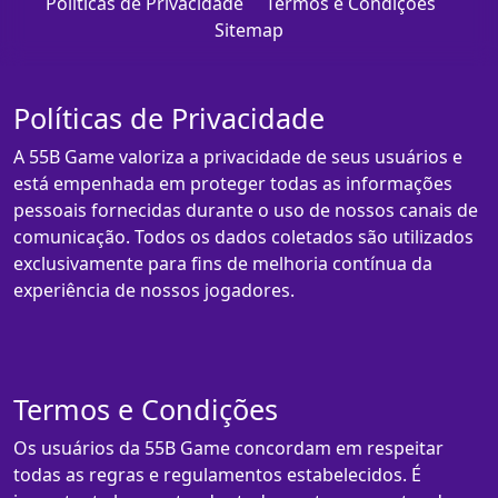
Políticas de Privacidade
Termos e Condições
Sitemap
Políticas de Privacidade
A 55B Game valoriza a privacidade de seus usuários e
está empenhada em proteger todas as informações
pessoais fornecidas durante o uso de nossos canais de
comunicação. Todos os dados coletados são utilizados
exclusivamente para fins de melhoria contínua da
experiência de nossos jogadores.
Termos e Condições
Os usuários da 55B Game concordam em respeitar
todas as regras e regulamentos estabelecidos. É