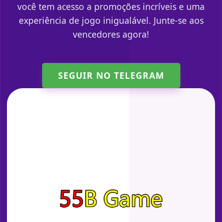
você tem acesso a promoções incríveis e uma
experiência de jogo inigualável. Junte-se aos
vencedores agora!
SEGUIR NO TELEGRAM