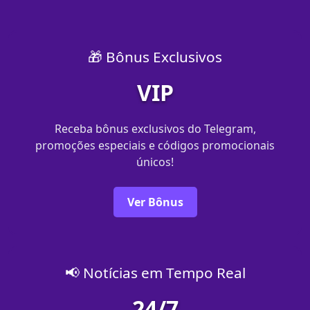
🎁 Bônus Exclusivos
VIP
Receba bônus exclusivos do Telegram,
promoções especiais e códigos promocionais
únicos!
Ver Bônus
📢 Notícias em Tempo Real
24/7