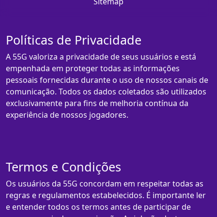
Sitemap
Políticas de Privacidade
A 55G valoriza a privacidade de seus usuários e está
empenhada em proteger todas as informações
pessoais fornecidas durante o uso de nossos canais de
comunicação. Todos os dados coletados são utilizados
exclusivamente para fins de melhoria contínua da
experiência de nossos jogadores.
Termos e Condições
Os usuários da 55G concordam em respeitar todas as
regras e regulamentos estabelecidos. É importante ler
e entender todos os termos antes de participar de