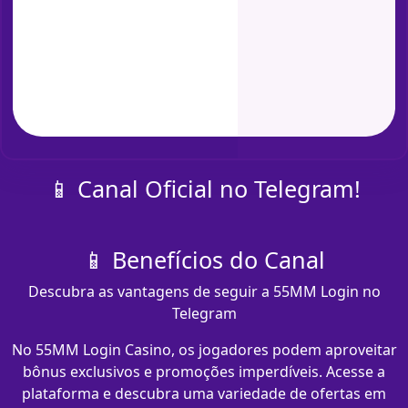
📱 Canal Oficial no Telegram!
📱 Benefícios do Canal
Descubra as vantagens de seguir a 55MM Login no
Telegram
No 55MM Login Casino, os jogadores podem aproveitar
bônus exclusivos e promoções imperdíveis. Acesse a
plataforma e descubra uma variedade de ofertas em