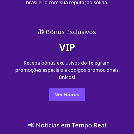
brasileiro com sua reputação sólida.
🎁 Bônus Exclusivos
VIP
Receba bônus exclusivos do Telegram,
promoções especiais e códigos promocionais
únicos!
Ver Bônus
📢 Notícias em Tempo Real