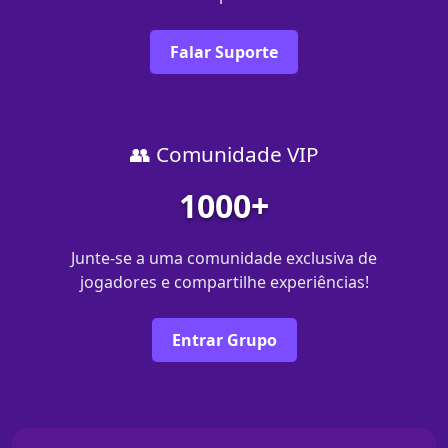
Falar Suporte
👥 Comunidade VIP
1000+
Junte-se a uma comunidade exclusiva de
jogadores e compartilhe experiências!
Entrar Grupo