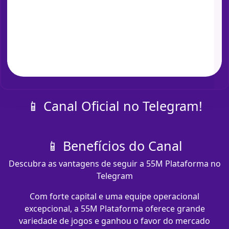
📱 Canal Oficial no Telegram!
📱 Benefícios do Canal
Descubra as vantagens de seguir a 55M Plataforma no
Telegram
Com forte capital e uma equipe operacional
excepcional, a 55M Plataforma oferece grande
variedade de jogos e ganhou o favor do mercado