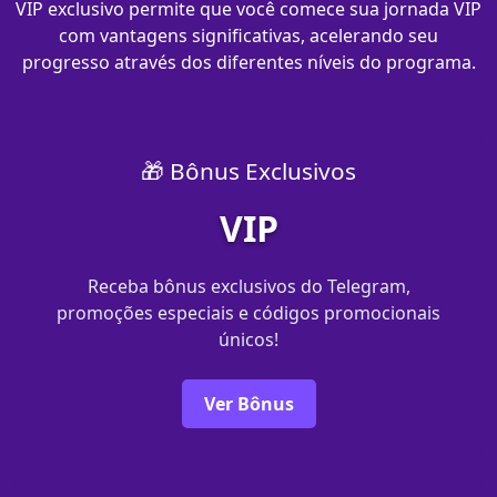
VIP exclusivo permite que você comece sua jornada VIP
com vantagens significativas, acelerando seu
progresso através dos diferentes níveis do programa.
🎁 Bônus Exclusivos
VIP
Receba bônus exclusivos do Telegram,
promoções especiais e códigos promocionais
únicos!
Ver Bônus