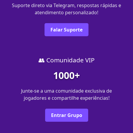
Suporte direto via Telegram, respostas rápidas e
atendimento personalizado!
Falar Suporte
👥 Comunidade VIP
1000+
Junte-se a uma comunidade exclusiva de
jogadores e compartilhe experiências!
Entrar Grupo