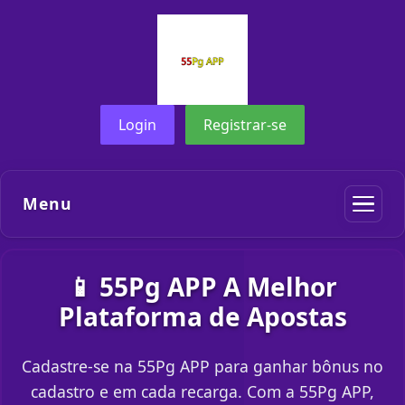
Login
Registrar-se
Menu
📱 55Pg APP A Melhor
Plataforma de Apostas
Cadastre-se na 55Pg APP para ganhar bônus no
cadastro e em cada recarga. Com a 55Pg APP,