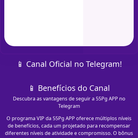
📱 Canal Oficial no Telegram!
📱 Benefícios do Canal
Descubra as vantagens de seguir a 55Pg APP no
Telegram
O programa VIP da 55Pg APP oferece múltiplos níveis
de benefícios, cada um projetado para recompensar
diferentes níveis de atividade e compromisso. O bônus