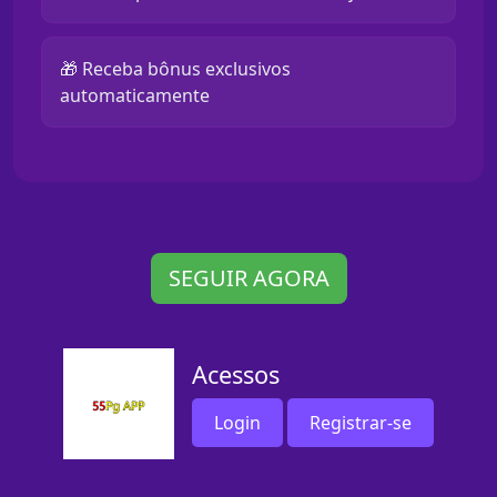
🎁 Receba bônus exclusivos
automaticamente
SEGUIR AGORA
Acessos
Login
Registrar-se