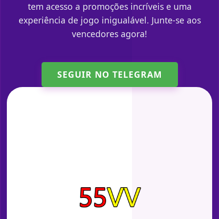
tem acesso a promoções incríveis e uma
experiência de jogo inigualável. Junte-se aos
vencedores agora!
SEGUIR NO TELEGRAM