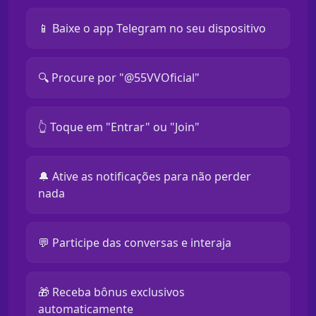
📱 Baixe o app Telegram no seu dispositivo
🔍 Procure por "@55VVOficial"
👆 Toque em "Entrar" ou "Join"
🔔 Ative as notificações para não perder
nada
💬 Participe das conversas e interaja
🎁 Receba bônus exclusivos
automaticamente