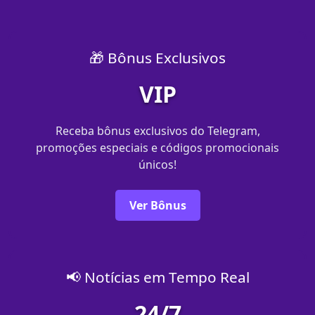
🎁 Bônus Exclusivos
VIP
Receba bônus exclusivos do Telegram,
promoções especiais e códigos promocionais
únicos!
Ver Bônus
📢 Notícias em Tempo Real
24/7