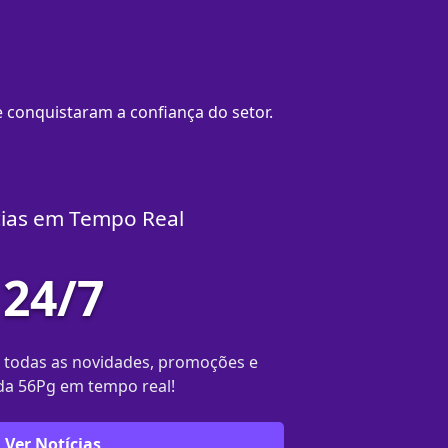
e conquistaram a confiança do setor.
cias em Tempo Real
24/7
e todas as novidades, promoções e
da 56Pg em tempo real!
Ver Notícias