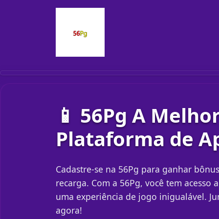
📱 56Pg A Melho
Plataforma de A
Cadastre-se na 56Pg para ganhar bônus
recarga. Com a 56Pg, você tem acesso a
uma experiência de jogo inigualável. J
agora!