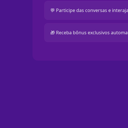
💬 Participe das conversas e interaj
🎁 Receba bônus exclusivos autom