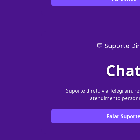
💬 Suporte Di
Cha
Suporte direto via Telegram, r
atendimento persona
Falar Suport