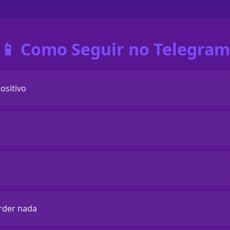
📱 Como Seguir no Telegram
ositivo
erder nada