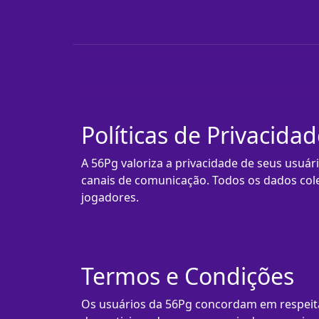
Políticas de Privacida
A 56Pg valoriza a privacidade de seus usuá
canais de comunicação. Todos os dados cole
jogadores.
Termos e Condições
Os usuários da 56Pg concordam em respeitar