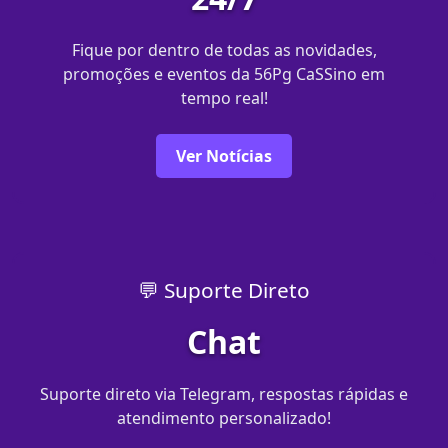
Fique por dentro de todas as novidades,
promoções e eventos da 56Pg CaSSino em
tempo real!
Ver Notícias
💬 Suporte Direto
Chat
Suporte direto via Telegram, respostas rápidas e
atendimento personalizado!