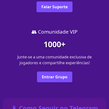
Falar Suporte
👥 Comunidade VIP
1000+
Junte-se a uma comunidade exclusiva de
jogadores e compartilhe experiências!
Entrar Grupo
📱 Como Seguir no Telegram