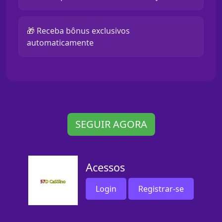
🎁 Receba bônus exclusivos
automaticamente
SEGUIR AGORA
Acessos
Login
Registrar-se