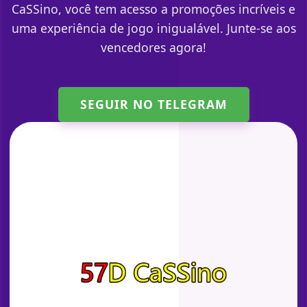
CaSSino, você tem acesso a promoções incríveis e
uma experiência de jogo inigualável. Junte-se aos
vencedores agora!
SEGUIR NO TELEGRAM