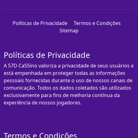
Políticas de Privacidade
Termos e Condições
Sitemap
Políticas de Privacidade
A 57D CaSSino valoriza a privacidade de seus usuários e
está empenhada em proteger todas as informações
pessoais fornecidas durante o uso de nossos canais de
comunicação. Todos os dados coletados são utilizados
exclusivamente para fins de melhoria contínua da
experiência de nossos jogadores.
Termos e Condições