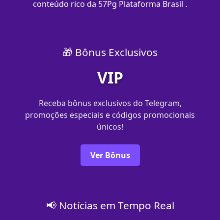
conteúdo rico da 57Pg Plataforma Brasil .
🎁 Bônus Exclusivos
VIP
Receba bônus exclusivos do Telegram,
promoções especiais e códigos promocionais
únicos!
Ver Bônus
📢 Notícias em Tempo Real