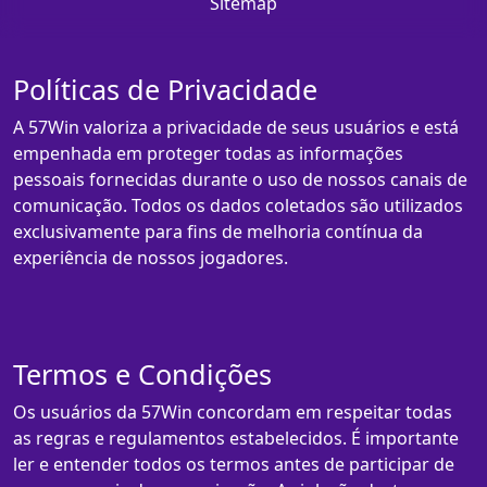
Sitemap
Políticas de Privacidade
A 57Win valoriza a privacidade de seus usuários e está
empenhada em proteger todas as informações
pessoais fornecidas durante o uso de nossos canais de
comunicação. Todos os dados coletados são utilizados
exclusivamente para fins de melhoria contínua da
experiência de nossos jogadores.
Termos e Condições
Os usuários da 57Win concordam em respeitar todas
as regras e regulamentos estabelecidos. É importante
ler e entender todos os termos antes de participar de