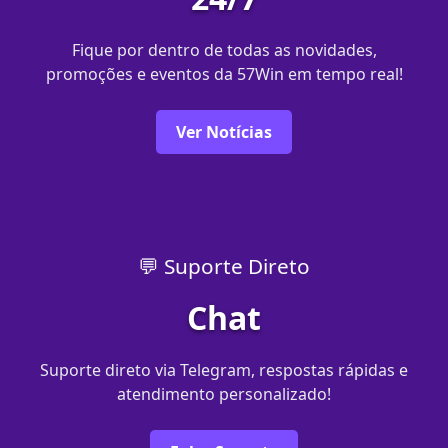
Fique por dentro de todas as novidades,
promoções e eventos da 57Win em tempo real!
Ver Notícias
💬 Suporte Direto
Chat
Suporte direto via Telegram, respostas rápidas e
atendimento personalizado!