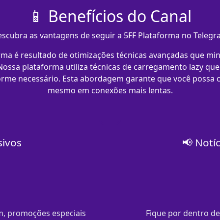
📱 Benefícios do Canal
scubra as vantagens de seguir a 5FF Plataforma no Teleg
rma é resultado de otimizações técnicas avançadas que 
ossa plataforma utiliza técnicas de carregamento lazy qu
forme necessário. Esta abordagem garante que você possa 
mesmo em conexões mais lentas.
sivos
📢 Notí
m, promoções especiais
Fique por dentro d