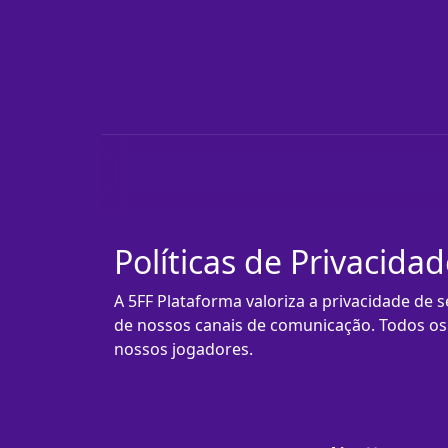
Políticas de Privacida
A 5FF Plataforma valoriza a privacidade de
de nossos canais de comunicação. Todos os 
nossos jogadores.