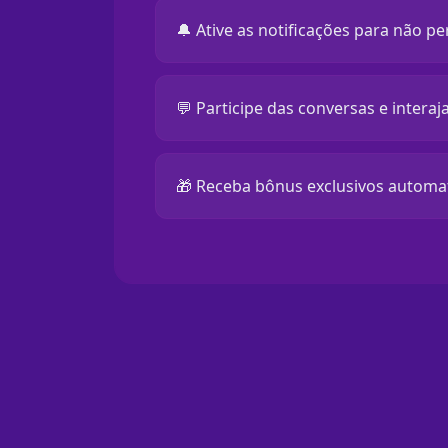
🔔 Ative as notificações para não p
💬 Participe das conversas e interaj
🎁 Receba bônus exclusivos autom