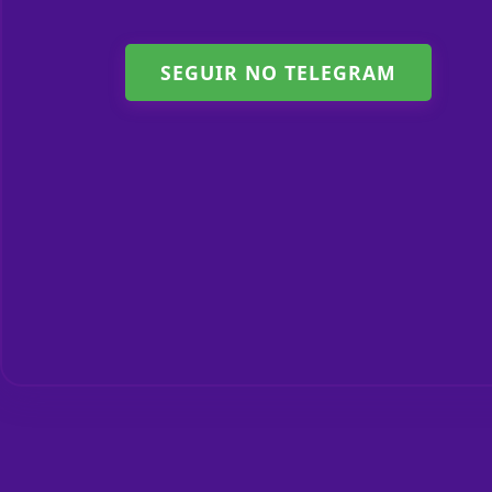
SEGUIR NO TELEGRAM