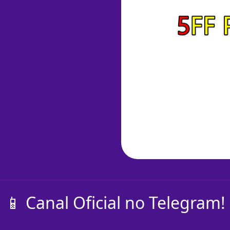
📱 Canal Oficial no Telegram!