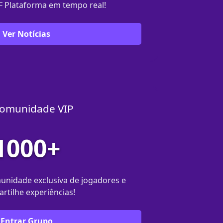
F Plataforma em tempo real!
Ver Notícias
Comunidade VIP
1000+
unidade exclusiva de jogadores e
rtilhe experiências!
Entrar Grupo