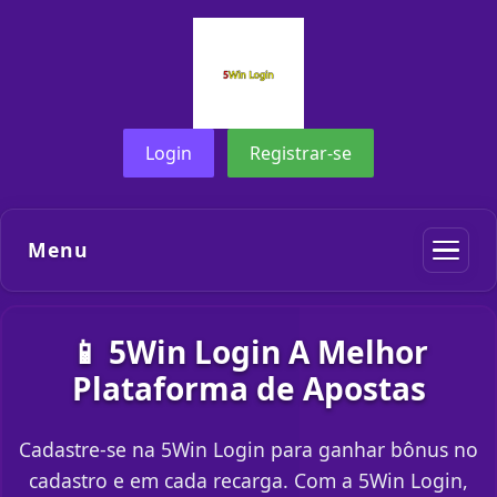
Login
Registrar-se
Menu
📱 5Win Login A Melhor
Plataforma de Apostas
Cadastre-se na 5Win Login para ganhar bônus no
cadastro e em cada recarga. Com a 5Win Login,