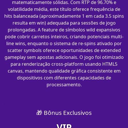
matematicamente sólidas. Com RTP de 96.70% e
volatilidade média, este título oferece frequência de
hits balanceada (aproximadamente 1 em cada 3.5 spins
resulta em win) adequada para sessões de jogo
prolongadas. A feature de símbolos wild expansivos
pode cobrir carretos inteiros, criando potenciais multi-
line wins, enquanto o sistema de re-spins ativado por
scatter symbols oferece oportunidades de extended
gameplay sem apostas adicionais. O jogo foi otimizado
para renderização cross-platform usando HTML5
canvas, mantendo qualidade gráfica consistente em
dispositivos com diferentes capacidades de
processamento.
🎁 Bônus Exclusivos
VIP