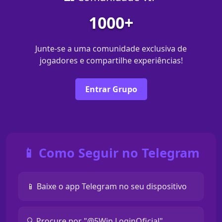
1000+
Junte-se a uma comunidade exclusiva de
jogadores e compartilhe experiências!
Entrar Grupo
📱 Como Seguir no Telegram
📱 Baixe o app Telegram no seu dispositivo
🔍 Procure por "@5Win LoginOficial"