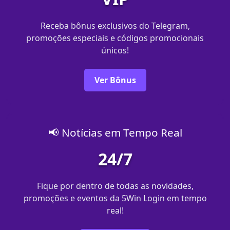
Receba bônus exclusivos do Telegram,
promoções especiais e códigos promocionais
únicos!
Ver Bônus
📢 Notícias em Tempo Real
24/7
Fique por dentro de todas as novidades,
promoções e eventos da 5Win Login em tempo
real!