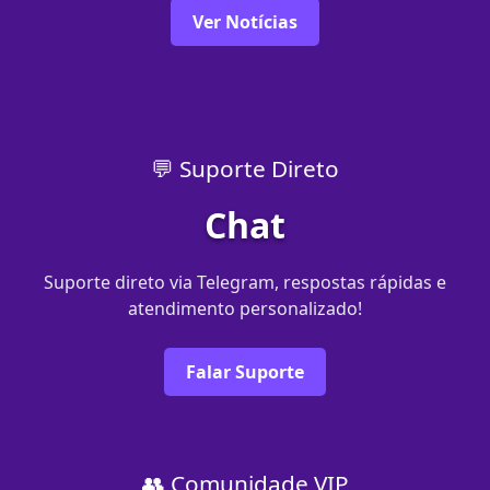
Ver Notícias
💬 Suporte Direto
Chat
Suporte direto via Telegram, respostas rápidas e
atendimento personalizado!
Falar Suporte
👥 Comunidade VIP