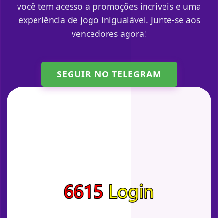
você tem acesso a promoções incríveis e uma
experiência de jogo inigualável. Junte-se aos
vencedores agora!
SEGUIR NO TELEGRAM