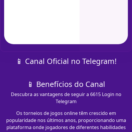
📱 Canal Oficial no Telegram!
📱 Benefícios do Canal
Descubra as vantagens de seguir a 6615 Login no
Telegram
Os torneios de jogos online têm crescido em
popularidade nos últimos anos, proporcionando uma
plataforma onde jogadores de diferentes habilidades