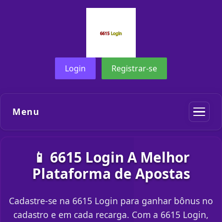
Login
Registrar-se
Menu
📱 6615 Login A Melhor
Plataforma de Apostas
Cadastre-se na 6615 Login para ganhar bônus no
cadastro e em cada recarga. Com a 6615 Login,