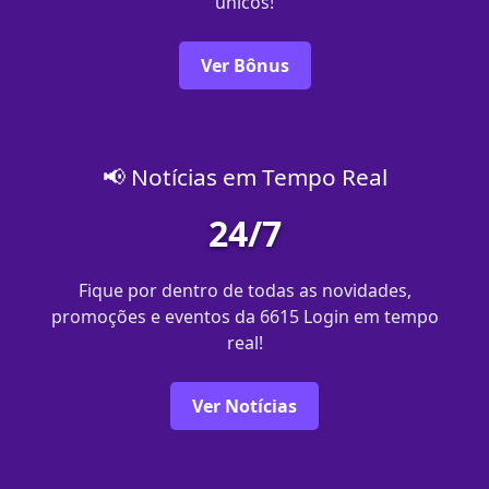
únicos!
Ver Bônus
📢 Notícias em Tempo Real
24/7
Fique por dentro de todas as novidades,
promoções e eventos da 6615 Login em tempo
real!
Ver Notícias