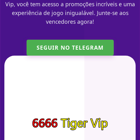
Vip, você tem acesso a promoções incríveis e uma
experiência de jogo inigualável. Junte-se aos
vencedores agora!
SEGUIR NO TELEGRAM