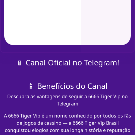
📱 Canal Oficial no Telegram!
📱 Benefícios do Canal
Descubra as vantagens de seguir a 6666 Tiger Vip no
Telegram
A 6666 Tiger Vip é um nome conhecido por todos os fãs
de jogos de cassino — a 6666 Tiger Vip Brasil
conquistou elogios com sua longa história e reputação