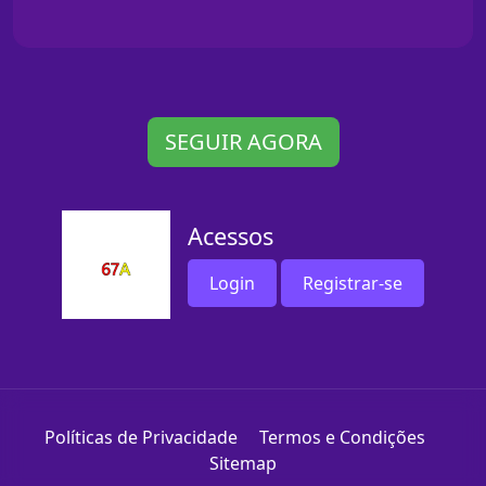
SEGUIR AGORA
Acessos
Login
Registrar-se
Políticas de Privacidade
Termos e Condições
Sitemap