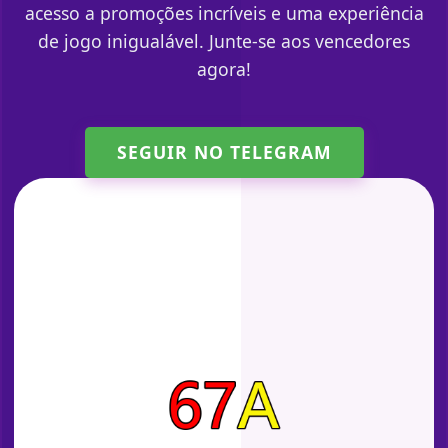
acesso a promoções incríveis e uma experiência
de jogo inigualável. Junte-se aos vencedores
agora!
SEGUIR NO TELEGRAM