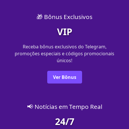
🎁 Bônus Exclusivos
VIP
Receba bônus exclusivos do Telegram,
promoções especiais e códigos promocionais
únicos!
Ver Bônus
📢 Notícias em Tempo Real
24/7