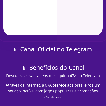
📱 Canal Oficial no Telegram!
📱 Benefícios do Canal
Descubra as vantagens de seguir a 67A no Telegram
Através da internet, a 67A oferece aos brasileiros um
serviço incrível com jogos populares e promoções
exclusivas.