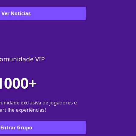
Ver Notícias
Comunidade VIP
1000+
unidade exclusiva de jogadores e
rtilhe experiências!
Entrar Grupo