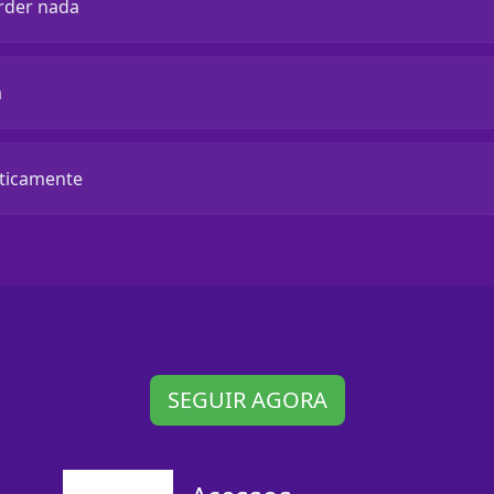
erder nada
a
aticamente
SEGUIR AGORA