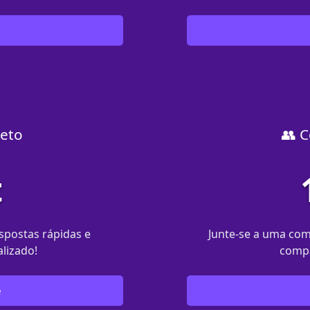
reto
👥 
t
espostas rápidas e
Junte-se a uma com
lizado!
compa
e