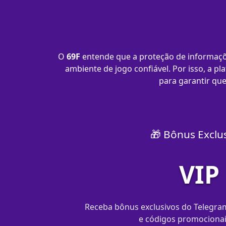
O
69F
entende que a proteção de informaçõe
ambiente de jogo confiável. Por isso, a 
para garantir qu
🎁 Bônus Exclu
VIP
Receba bônus exclusivos do Telegra
e códigos promocionai