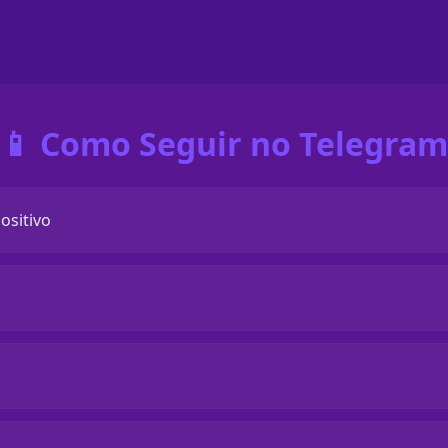
📱 Como Seguir no Telegram
ositivo