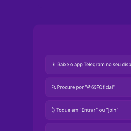
📱 Baixe o app Telegram no seu disp
🔍 Procure por "@69FOficial"
👆 Toque em "Entrar" ou "Join"