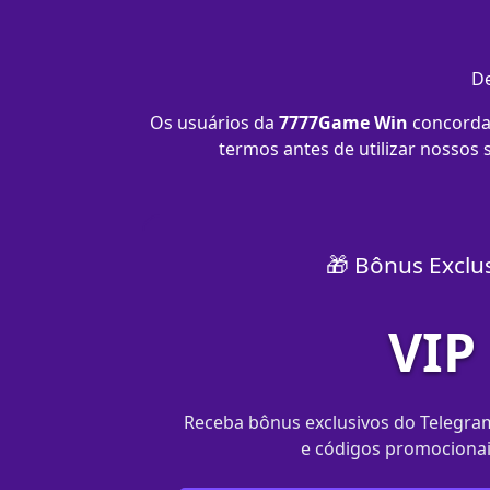
De
Os usuários da
7777Game Win
concordam
termos antes de utilizar nossos 
🎁 Bônus Exclu
VIP
Receba bônus exclusivos do Telegra
e códigos promocionai