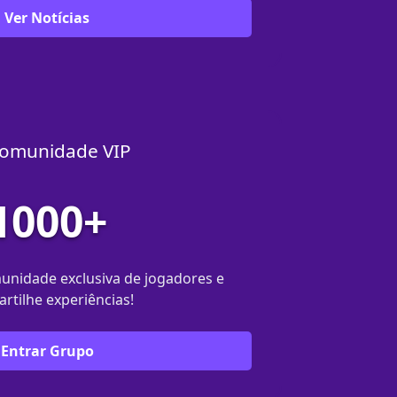
Ver Notícias
Comunidade VIP
1000+
unidade exclusiva de jogadores e
rtilhe experiências!
Entrar Grupo