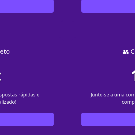
reto
👥 
t
espostas rápidas e
Junte-se a uma com
lizado!
compa
e