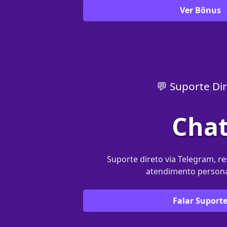
Ver Bônus
💬 Suporte Di
Cha
Suporte direto via Telegram, r
atendimento persona
Falar Suport