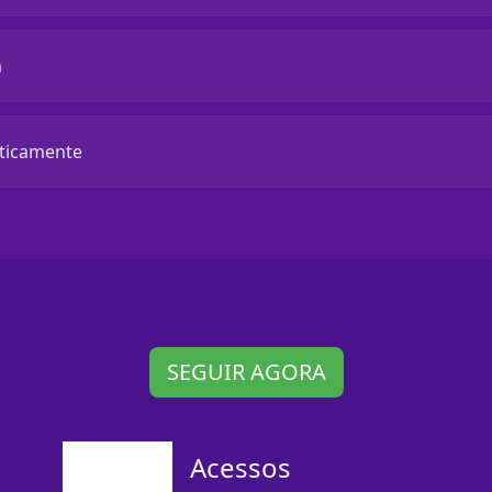
a
aticamente
SEGUIR AGORA
Acessos