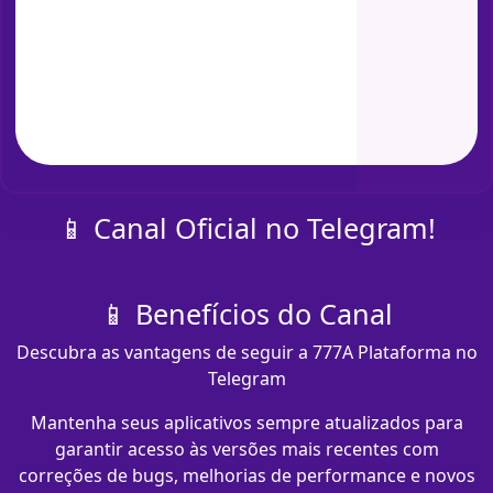
📱 Canal Oficial no Telegram!
📱 Benefícios do Canal
Descubra as vantagens de seguir a 777A Plataforma no
Telegram
Mantenha seus aplicativos sempre atualizados para
garantir acesso às versões mais recentes com
correções de bugs, melhorias de performance e novos