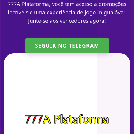
777A Plataforma, você tem acesso a promoções
incríveis e uma experiência de jogo inigualável.
Junte-se aos vencedores agora!
SEGUIR NO TELEGRAM