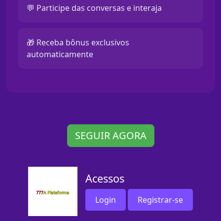
💬 Participe das conversas e interaja
🎁 Receba bônus exclusivos
automaticamente
SEGUIR AGORA
Acessos
Login
Registrar-se