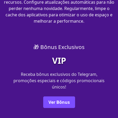
recursos. Configure atualizações automáticas para não
perder nenhuma novidade. Regularmente, limpe o
cache dos aplicativos para otimizar o uso de espaço e
melhorar a performance.
🎁 Bônus Exclusivos
VIP
Receba bônus exclusivos do Telegram,
promoções especiais e códigos promocionais
únicos!
Ver Bônus