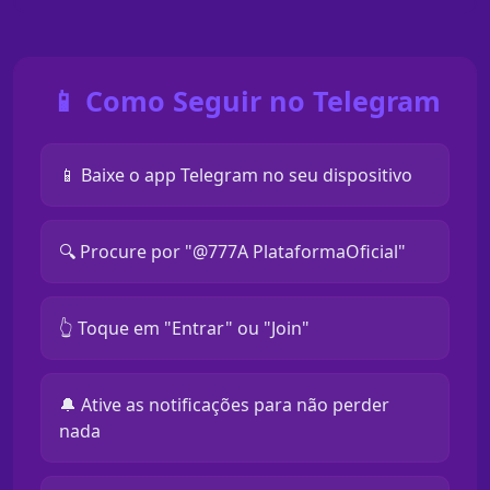
📱 Como Seguir no Telegram
📱 Baixe o app Telegram no seu dispositivo
🔍 Procure por "@777A PlataformaOficial"
👆 Toque em "Entrar" ou "Join"
🔔 Ative as notificações para não perder
nada