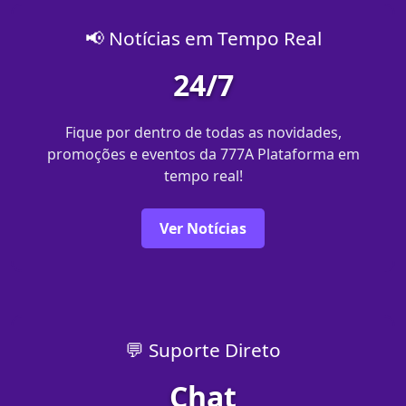
📢 Notícias em Tempo Real
24/7
Fique por dentro de todas as novidades,
promoções e eventos da 777A Plataforma em
tempo real!
Ver Notícias
💬 Suporte Direto
Chat