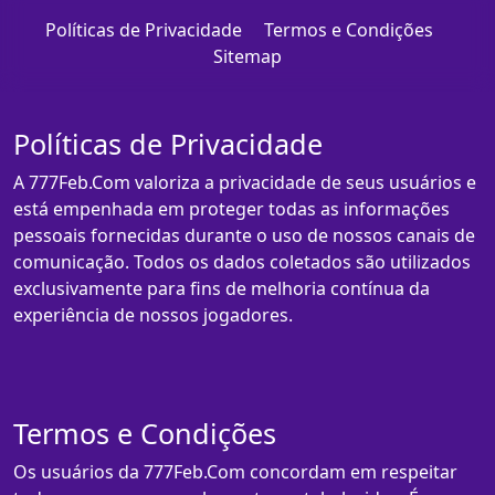
Políticas de Privacidade
Termos e Condições
Sitemap
Políticas de Privacidade
A 777Feb.Com valoriza a privacidade de seus usuários e
está empenhada em proteger todas as informações
pessoais fornecidas durante o uso de nossos canais de
comunicação. Todos os dados coletados são utilizados
exclusivamente para fins de melhoria contínua da
experiência de nossos jogadores.
Termos e Condições
Os usuários da 777Feb.Com concordam em respeitar