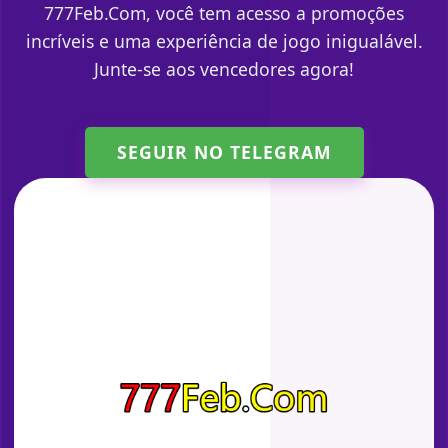
777Feb.Com, você tem acesso a promoções
incríveis e uma experiência de jogo inigualável.
Junte-se aos vencedores agora!
SEGUIR NO TELEGRAM