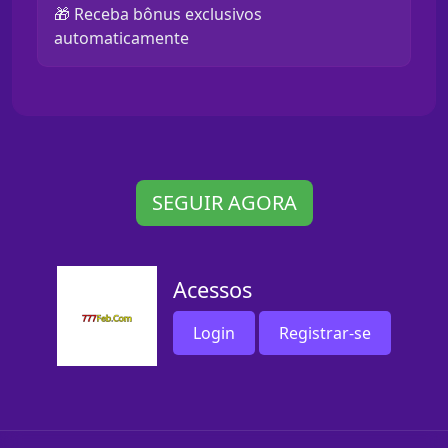
🎁 Receba bônus exclusivos
automaticamente
SEGUIR AGORA
Acessos
Login
Registrar-se