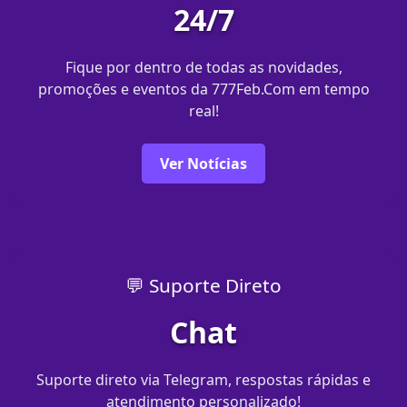
24/7
Fique por dentro de todas as novidades,
promoções e eventos da 777Feb.Com em tempo
real!
Ver Notícias
💬 Suporte Direto
Chat
Suporte direto via Telegram, respostas rápidas e
atendimento personalizado!