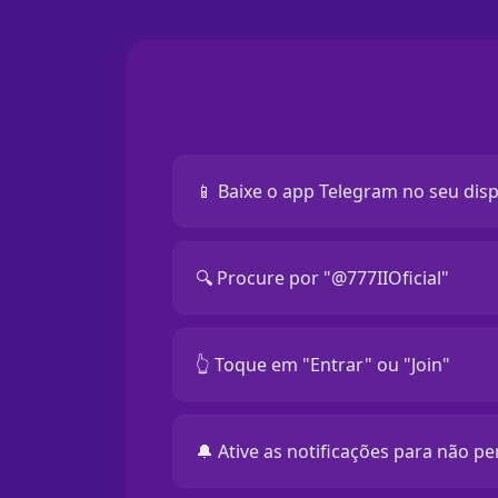
📱 Baixe o app Telegram no seu disp
🔍 Procure por "@777IIOficial"
👆 Toque em "Entrar" ou "Join"
🔔 Ative as notificações para não p