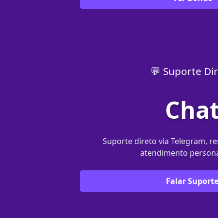
💬 Suporte Di
Cha
Suporte direto via Telegram, r
atendimento persona
Falar Suport