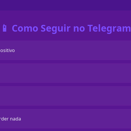
📱 Como Seguir no Telegram
ositivo
erder nada