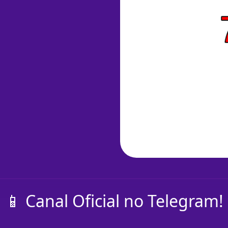
📱 Canal Oficial no Telegram!