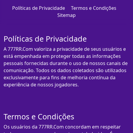
Políticas de Privacidade
Termos e Condições
Sitemap
Políticas de Privacidade
A 777RR.Com valoriza a privacidade de seus usuários e
está empenhada em proteger todas as informações
pessoais fornecidas durante o uso de nossos canais de
comunicação. Todos os dados coletados são utilizados
exclusivamente para fins de melhoria contínua da
experiência de nossos jogadores.
Termos e Condições
Os usuários da 777RR.Com concordam em respeitar