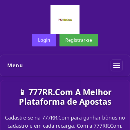
Login
Registrar-se
Menu
📱 777RR.Com A Melhor
Plataforma de Apostas
Cadastre-se na 777RR.Com para ganhar bônus no
cadastro e em cada recarga. Com a 777RR.Com,