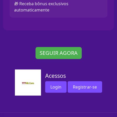
🎁 Receba bônus exclusivos
automaticamente
SEGUIR AGORA
Acessos
Login
Registrar-se