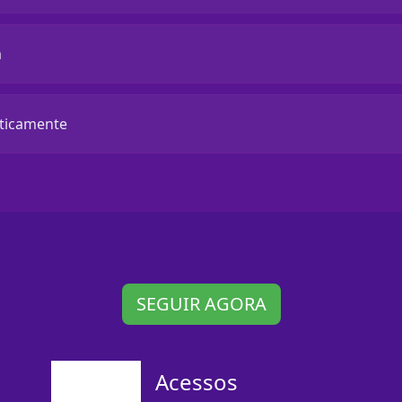
a
aticamente
SEGUIR AGORA
Acessos