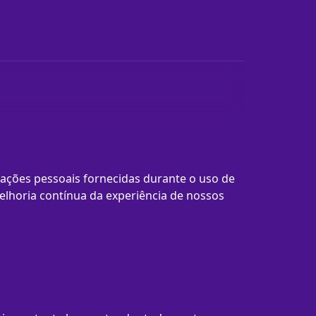
ações pessoais fornecidas durante o uso de
elhoria contínua da experiência de nossos