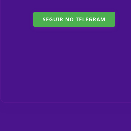
SEGUIR NO TELEGRAM