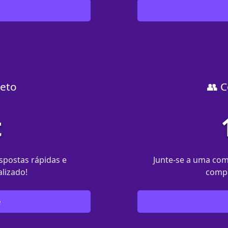
reto
👥 
t
espostas rápidas e
Junte-se a uma com
lizado!
compa
e