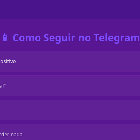
📱 Como Seguir no Telegram
ositivo
al"
erder nada