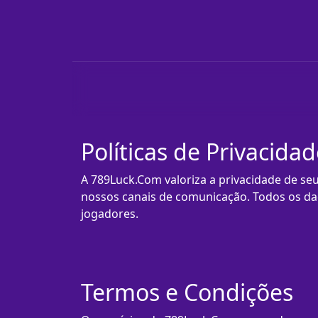
Políticas de Privacida
A 789Luck.Com valoriza a privacidade de s
nossos canais de comunicação. Todos os dad
jogadores.
Termos e Condições