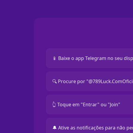
📱 Baixe o app Telegram no seu disp
🔍 Procure por "@789Luck.ComOfici
👆 Toque em "Entrar" ou "Join"
🔔 Ative as notificações para não p