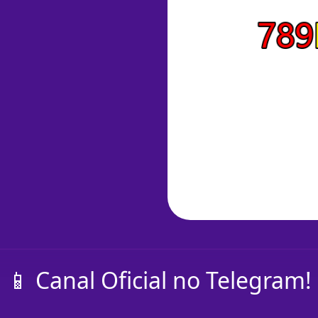
📱 Canal Oficial no Telegram!