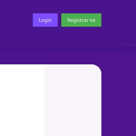
Login
Registrar-se