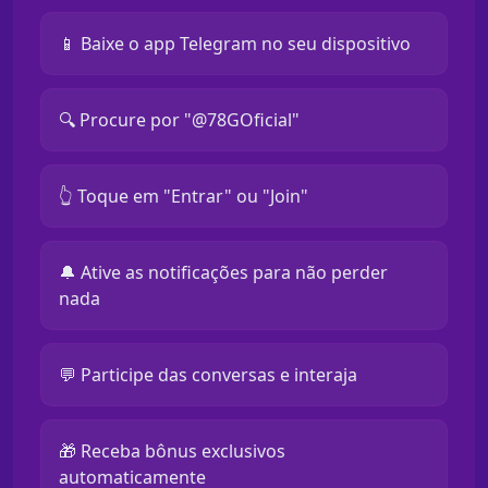
📱 Baixe o app Telegram no seu dispositivo
🔍 Procure por "@78GOficial"
👆 Toque em "Entrar" ou "Join"
🔔 Ative as notificações para não perder
nada
💬 Participe das conversas e interaja
🎁 Receba bônus exclusivos
automaticamente