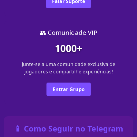
Falar Suporte
👥 Comunidade VIP
1000+
Junte-se a uma comunidade exclusiva de
jogadores e compartilhe experiências!
Entrar Grupo
📱 Como Seguir no Telegram