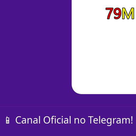
📱 Canal Oficial no Telegram!