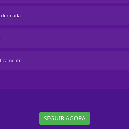
erder nada
a
aticamente
SEGUIR AGORA