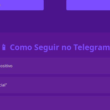
e
📱 Como Seguir no Telegram
ositivo
ial"