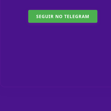
SEGUIR NO TELEGRAM