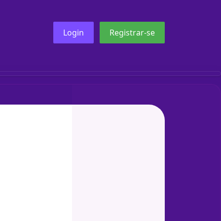
Login
Registrar-se