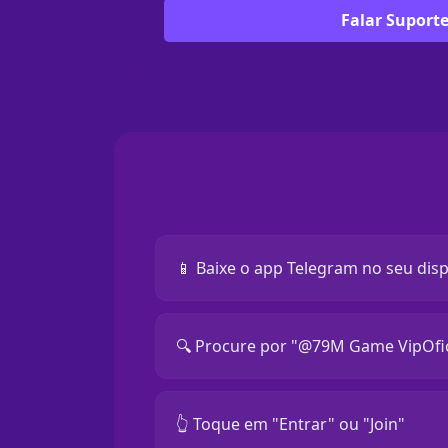
Falar Suport
📱 Baixe o app Telegram no seu disp
🔍 Procure por "@79M Game VipOfic
👆 Toque em "Entrar" ou "Join"