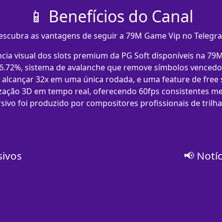
📱 Benefícios do Canal
escubra as vantagens de seguir a 79M Game Vip no Telegr
ia visual dos slots premium da PG Soft disponíveis na 79M 
6.72%, sistema de avalanche que remove símbolos vencedor
alcançar 32x em uma única rodada, e uma feature de free s
rização 3D em tempo real, oferecendo 60fps consistentes m
ivo foi produzido por compositores profissionais de trilh
sivos
📢 Notí